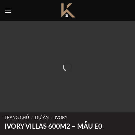
Skip
to
content
TRANG CHỦ
/
DỰ ÁN
/
IVORY
IVORY VILLAS 600M2 – MẪU E0