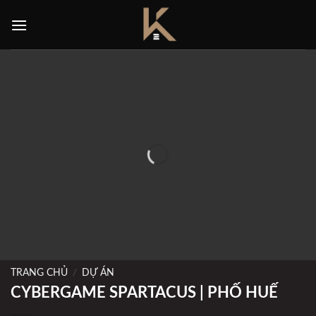
Skip
to
content
TRANG CHỦ
/
DỰ ÁN
CYBERGAME SPARTACUS | PHỐ HUẾ