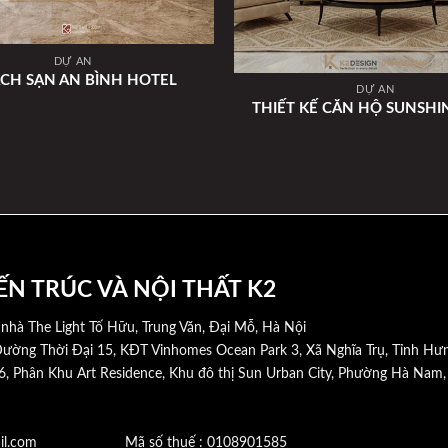
DỰ ÁN
CH SẠN AN BÌNH HOTEL
DỰ ÁN
THIẾT KẾ CĂN HỘ SUNSHIN
ẾN TRÚC VÀ NỘI THẤT K2
 nhà The Light Tố Hữu, Trung Văn, Đại Mỗ, Hà Nội
ường Thời Đại 15, KĐT Vinhomes Ocean Park 3, Xã Nghĩa Trụ, Tỉnh Hư
6, Phân Khu Art Residence, Khu đô thị Sun Urban City, Phường Hà Nam
@gmail.com Mã số thuế : 0108901585