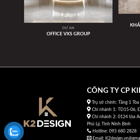
KHÁ
DỰ ÁN
OFFICE VXS GROUP
CÔNG TY CP KI
Trụ sở chính: Tầng 1 Tòa
Chi nhánh 1: TD15-06, Đ
Chi nhánh 2: 0124 tòa A
Phủ Lý, Tỉnh Ninh Bình
Hotline: 093 680 2828
Email: K2design.vn