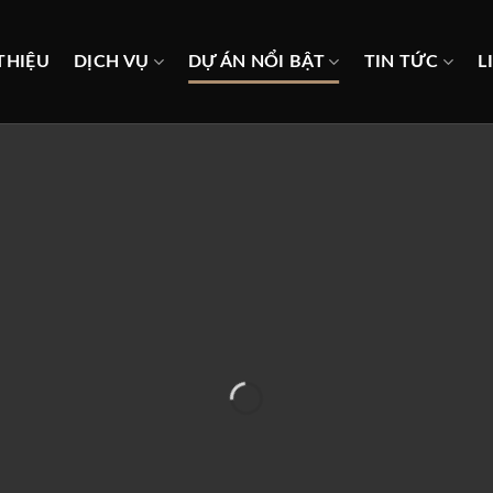
THIỆU
DỊCH VỤ
DỰ ÁN NỔI BẬT
TIN TỨC
L