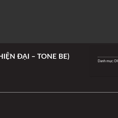
HIỆN ĐẠI – TONE BE)
Danh mục:
D