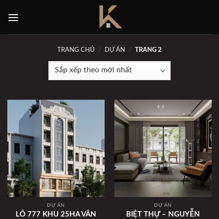
Skip
to
content
TRANG CHỦ
/
DỰ ÁN
/
TRANG 2
DỰ ÁN
DỰ ÁN
LÔ 777 KHU 25HA VÂN
BIỆT THỰ – NGUYỄN