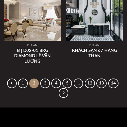
DỰ ÁN
DỰ ÁN
B | D02-01 BRG
KHÁCH SẠN 67 HÀNG
DIAMOND LÊ VĂN
THAN
LƯƠNG
1
2
3
4
5
…
12
13
14