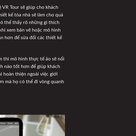
ệ VR Tour sẽ giúp cho khách
hiết kế tòa nhà sẽ làm cho quá
ó thể thấy rõ những gì thích
 khi xem bản vẽ hoặc mô hình
an hơn để sửa đổi các thiết kế
m thì mô hình thực tế ảo sẽ nổi
ách nào tốt hơn để giúp khách
i hoàn thiện ngoài việc giới
lớn mà họ có thể đi vòng quanh