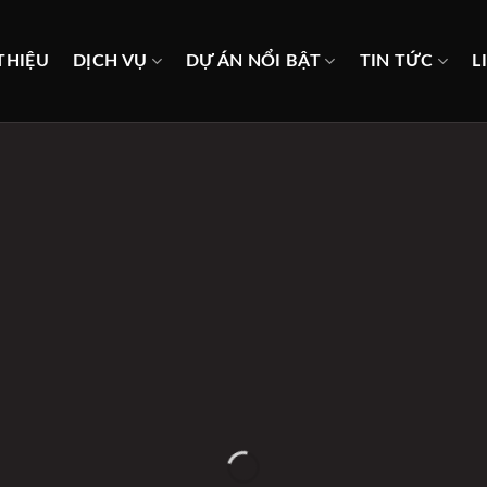
THIỆU
DỊCH VỤ
DỰ ÁN NỔI BẬT
TIN TỨC
L
VỀ CHÚNG TÔI
à thi công trọn gói, nơi những ý tưởng được hiện thực hóa từ bả