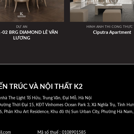
DỰ ÁN
HÌNH ẢNH THI CÔNG THỰC 
01-02 BRG DIAMOND LÊ VĂN
Ciputra Apartment
LƯƠNG
ẾN TRÚC VÀ NỘI THẤT K2
 nhà The Light Tố Hữu, Trung Văn, Đại Mỗ, Hà Nội
ường Thời Đại 15, KĐT Vinhomes Ocean Park 3, Xã Nghĩa Trụ, Tỉnh Hư
6, Phân Khu Art Residence, Khu đô thị Sun Urban City, Phường Hà Nam
@gmail.com Mã số thuế : 0108901585