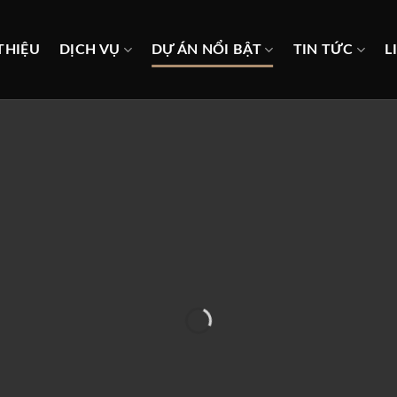
THIỆU
DỊCH VỤ
DỰ ÁN NỔI BẬT
TIN TỨC
L