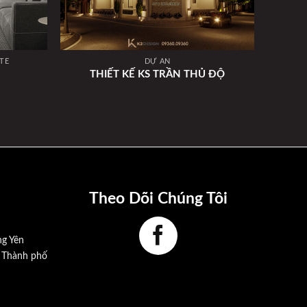
TẾ
DỰ ÁN
A | 
THIẾT KẾ KS TRẦN THỦ ĐỘ
Theo Dõi Chúng Tôi
ng Yên
, Thành phố